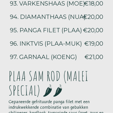
93. VARKENSHAAS (MOE)
€18,00
94. DIAMANTHAAS (NUA)
€20,00
95. PANGA FILET (PLAA)
€20,00
96. INKTVIS (PLAA-MUK)
€19,00
97. GARNAAL (KOENG)
€21,00
PLAA SAM ROD (MALEI
SPECIAL) 🌶️🌶️
Gepaneerde gefrituurde panga filet met een
indrukwekkende combinatie van gebakken
chilipeper, knoflook, tamarinde saus (zoet, zuur en