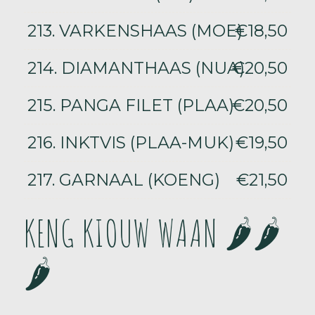
213. VARKENSHAAS (MOE)
€18,50
214. DIAMANTHAAS (NUA)
€20,50
215. PANGA FILET (PLAA)
€20,50
216. INKTVIS (PLAA-MUK)
€19,50
217. GARNAAL (KOENG)
€21,50
KENG KIOUW WAAN 🌶️🌶️
🌶️