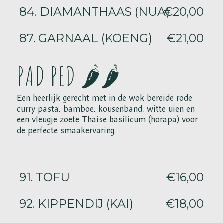
84. DIAMANTHAAS (NUA)
€20,00
87. GARNAAL (KOENG)
€21,00
PAD PED 🌶️🌶️
Een heerlijk gerecht met in de wok bereide rode
curry pasta, bamboe, kousenband, witte uien en
een vleugje zoete Thaise basilicum (horapa) voor
de perfecte smaakervaring.
91. TOFU
€16,00
92. KIPPENDIJ (KAI)
€18,00