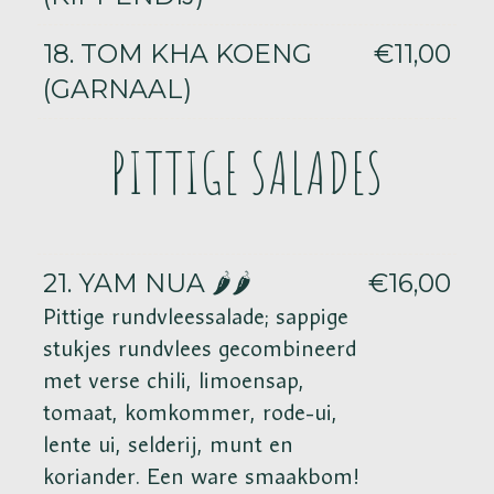
18. TOM KHA KOENG
€11,00
(GARNAAL)
PITTIGE SALADES
21. YAM NUA 🌶️🌶️
€16,00
Pittige rundvleessalade; sappige
stukjes rundvlees gecombineerd
met verse chili, limoensap,
tomaat, komkommer, rode-ui,
lente ui,
selderij, munt en
koriander. Een ware smaakbom!