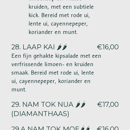
kruiden, met een subtiele
kick. Bereid met rode ui,
lente ui, cayennepeper,
koriander en munt.
28. LAAP KAI 🌶️🌶️
€16,00
Een fijn gehakte kipsalade met een
verfrissende limoen- en kruiden
smaak. Bereid met rode ui, lente
ui, cayennepeper, koriander en
munt.
29. NAM TOK NUA 🌶️🌶️
€17,00
(DIAMANTHAAS)
29.A NAM TOK MOE🌶️🌶️
€16,00