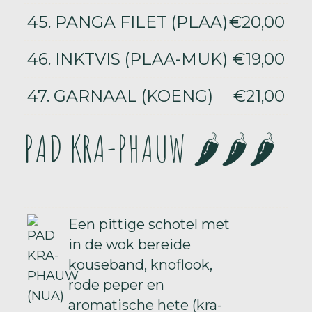
45. PANGA FILET (PLAA)
€20,00
46. INKTVIS (PLAA-MUK)
€19,00
47. GARNAAL (KOENG)
€21,00
PAD KRA-PHAUW 🌶️🌶️🌶️
Een pittige schotel met
in de wok bereide
kouseband, knoflook,
rode peper en
aromatische hete (kra-