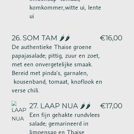
komkommer,witte ui, lente
ui
26. SOM TAM 🌶️🌶️
€16,00
De authentieke Thaise groene
papajasalade; pittig, zuur en zoet,
met een onvergetelijke smaak.
Bereid met pinda’s, garnalen,
kousenband, tomaat, knoflook en
verse chili.
27. LAAP NUA 🌶️🌶️
€17,00
Een fijn gehakte rundvlees
salade; gemarineerd in
limoensap en Thaise